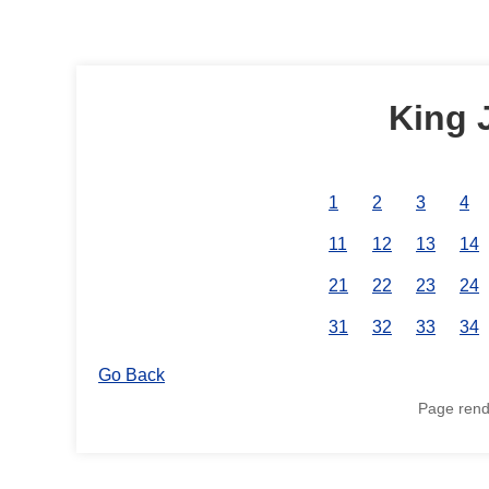
King 
1
2
3
4
11
12
13
14
21
22
23
24
31
32
33
34
Go Back
Page rend